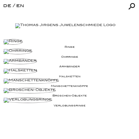
de
en
Ringe
Ohrringe
Armbänder
Halsketten
Man­schet­ten­­knöpfe
Broschen-Objekte
Ver­lo­bungs­­ringe