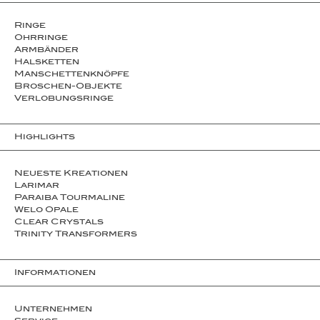
Ringe
Ohrringe
Armbänder
Halsketten
Man­schet­ten­­knöpfe
Broschen-Objekte
Ver­lo­bungs­­ringe
Highlights
Neueste Kreationen
Larimar
Paraiba Tourmaline
Welo Opale
Clear Crystals
Trinity Transformers
Informationen
Unternehmen