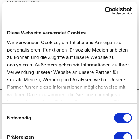
AM KOSTTOR 1
80331 MÜNCHEN, DEUTSCHLAND
Öffnungszeiten:
Mo. bis Fr. 11:00-18:30 Uhr
Sa. 11:00-13:30 Uhr
oder nach Vereinbarung
Diese Webseite verwendet Cookies
Tel.: +49 89 29 162 152
Wir verwenden Cookies, um Inhalte und Anzeigen zu
Fax: +49 89 29 162 153
personalisieren, Funktionen für soziale Medien anbieten
E-Mail: info@juwelenschmiede.de
zu können und die Zugriffe auf unsere Website zu
analysieren. Außerdem geben wir Informationen zu Ihrer
Verwendung unserer Website an unsere Partner für
soziale Medien, Werbung und Analysen weiter. Unsere
Partner führen diese Informationen möglicherweise mit
weiteren Daten zusammen, die Sie ihnen bereitgestellt
© 2025 thomas jirgens juwelenschmiede
haben oder die sie im Rahmen Ihrer Nutzung der Dienste
nagel werbeagentur
gesammelt haben.
Einwilligungsauswahl
Notwendig
Präferenzen