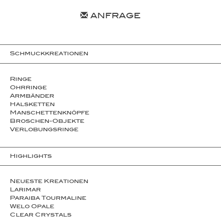
ANFRAGE
Schmuckkreationen
Ringe
Ohrringe
Armbänder
Halsketten
Man­schet­ten­­knöpfe
Broschen-Objekte
Ver­lo­bungs­­ringe
Highlights
Neueste Kreationen
Larimar
Paraiba Tourmaline
Welo Opale
Clear Crystals