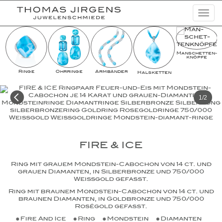
Togg
navi
Schmuckkreationen
Man­schet­ten­­
Highlights
knöpfe
Ringe
Ohrringe
Armbänder
Halsketten
Uhren
Lookbooks
1/2
Kampagnen
Basic Diamonds
FIRE & ICE
News
Ring mit grauem Mondstein-Cabochon von 14 ct. und
Unternehmen
grauen Diamanten, in Silberbronze und 750/000
Weißgold gefasst.
Ring mit braunem Mondstein-Cabochon von 14 ct. und
braunen Diamanten, in Goldbronze und 750/000
Roségold gefasst.
Fire And Ice
Ring
Mondstein
Diamanten