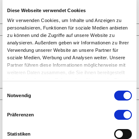
ANFRAGE
Diese Webseite verwendet Cookies
Wir verwenden Cookies, um Inhalte und Anzeigen zu
personalisieren, Funktionen für soziale Medien anbieten
Schmuckkreationen
zu können und die Zugriffe auf unsere Website zu
analysieren. Außerdem geben wir Informationen zu Ihrer
Ringe
Verwendung unserer Website an unsere Partner für
Ohrringe
Armbänder
soziale Medien, Werbung und Analysen weiter. Unsere
Halsketten
Partner führen diese Informationen möglicherweise mit
Man­schet­ten­­knöpfe
Broschen-Objekte
weiteren Daten zusammen, die Sie ihnen bereitgestellt
Ver­lo­bungs­­ringe
haben oder die sie im Rahmen Ihrer Nutzung der Dienste
gesammelt haben.
Einwilligungsauswahl
Highlights
Notwendig
Neueste Kreationen
Präferenzen
Larimar
Paraiba Tourmaline
Welo Opale
Clear Crystals
Statistiken
Trinity Transformers