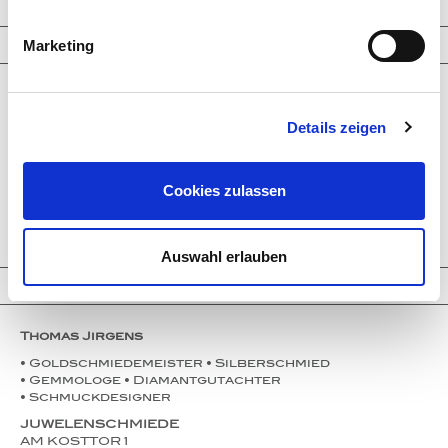
Informationen
Marketing
Unternehmen
Service
Details zeigen
Partner
Presse
Instagram
Events
Cookies zulassen
Kontakt
Impressum
Datenschutz
Auswahl erlauben
Kontakt
Thomas Jirgens
• Goldschmiedemeister • Silberschmied
• Gemmologe • Diamantgutachter
• Schmuckdesigner
JUWELENSCHMIEDE
AM KOSTTOR 1