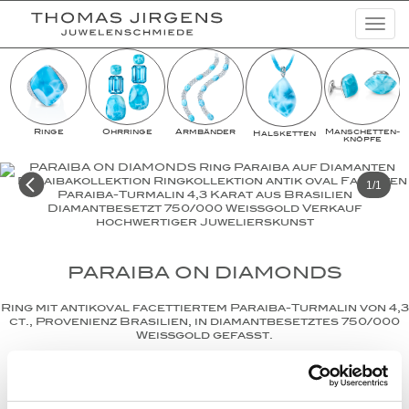
Togg
navi
Schmuckkreationen
Highlights
Ringe
Ohrringe
Armbänder
Man­schet­ten­­
Halsketten
Uhren
knöpfe
Lookbooks
1/1
Kampagnen
Basic Diamonds
PARAIBA ON DIAMONDS
News
Ring mit antikoval facettiertem Paraiba-Turmalin von 4,3
Unternehmen
ct., Provenienz Brasilien, in diamantbesetztes 750/000
Weißgold gefasst.
Paraiba On Diamonds
Ring
Paraiba-Turmalin
Diamanten