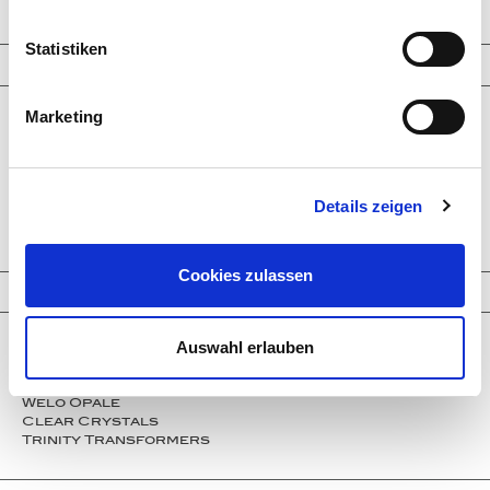
Statistiken
Schmuckkreationen
Marketing
Ringe
Ohrringe
Armbänder
Halsketten
Man­schet­ten­­knöpfe
Details zeigen
Broschen-Objekte
Ver­lo­bungs­­ringe
Cookies zulassen
Highlights
Auswahl erlauben
Neueste Kreationen
Larimar
Paraiba Tourmaline
Welo Opale
Clear Crystals
Trinity Transformers