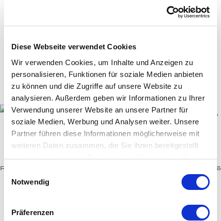
Ohrringe
Armbänder
Diese Webseite verwendet Cookies
Halsketten
Wir verwenden Cookies, um Inhalte und Anzeigen zu
Man­schet­ten­­knöpfe
personalisieren, Funktionen für soziale Medien anbieten
Broschen-Objekte
zu können und die Zugriffe auf unsere Website zu
Ver­lo­bungs­­ringe
analysieren. Außerdem geben wir Informationen zu Ihrer
Verwendung unserer Website an unsere Partner für
soziale Medien, Werbung und Analysen weiter. Unsere
Partner führen diese Informationen möglicherweise mit
weiteren Daten zusammen, die Sie ihnen bereitgestellt
AZUR
haben oder die sie im Rahmen Ihrer Nutzung der Dienste
gesammelt haben.
Ring mit antikoval facettiertem Paraiba-Turmalin von 2,6
Einwilligungsauswahl
ct, in Platin Iridium gefasst.
Notwendig
Azur
Ring
Paraiba-Turmalin
ANFRAGE
Präferenzen