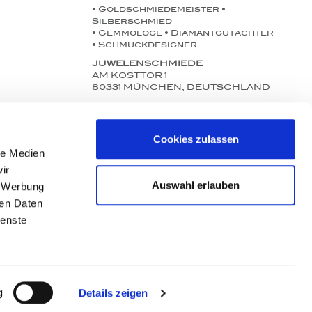
• Goldschmiedemeister •
Silberschmied
• Gemmologe • Diamantgutachter
• Schmuckdesigner
JUWELENSCHMIEDE
AM KOSTTOR 1
80331 MÜNCHEN, DEUTSCHLAND
Öffnungszeiten:
Mo. bis Fr. 11:00-18:30 Uhr
Sa. 11:00-13:30 Uhr
Cookies zulassen
oder nach Vereinbarung
le Medien
Tel.: +49 89 29 162 152
ir
Fax: +49 89 29 162 153
Auswahl erlauben
, Werbung
E-Mail: info@juwelenschmiede.de
ren Daten
ienste
nagel werbeagentur
g
Details zeigen