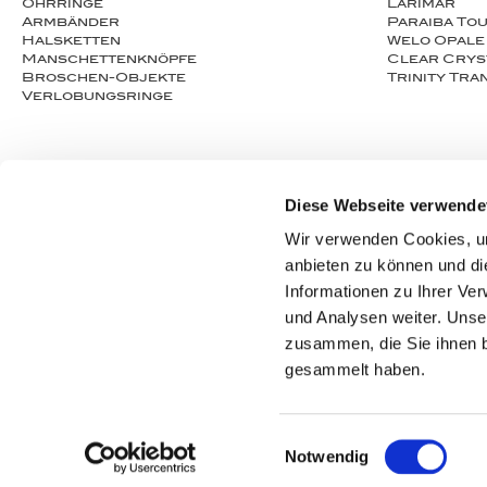
Ohrringe
Larimar
Armbänder
Paraiba To
Halsketten
Welo Opale
Man­schet­ten­­knöpfe
Clear Crys
Broschen-Objekte
Trinity Tr
Ver­lo­bungs­­ringe
Diese Webseite verwende
Wir verwenden Cookies, um
anbieten zu können und di
Informationen zu Ihrer Ve
und Analysen weiter. Unse
zusammen, die Sie ihnen b
gesammelt haben.
© 2025 thomas jirgens juwelenschmiede
Einwilligungsauswahl
Notwendig