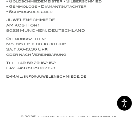
• Goldschmiedemeister • Silberschmied
• Gemmologe • Diamantgutachter
• Schmuckdesigner
JUWELENSCHMIEDE
AM KOSTTOR 1
80331 MÜNCHEN, DEUTSCHLAND
Öffnungszeiten:
Mo. bis Fr. 11:00-18:30 Uhr
Sa. 11:00-13:30 Uhr
oder nach Vereinbarung
Tel.: +49 89 29 162 152
Fax: +49 89 29 162 153
E-Mail: info@juwelenschmiede.de
© 2025 thomas jirgens juwelenschmiede
nagel werbeagentur