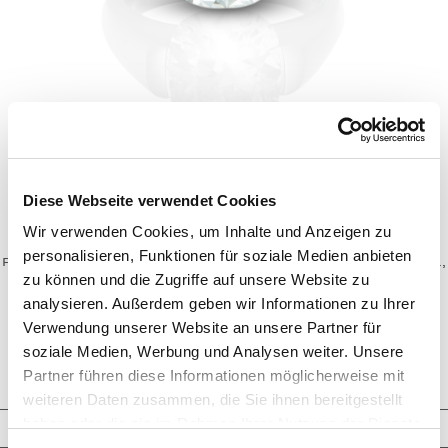
Diese Webseite verwendet Cookies
ELEGANCE
Wir verwenden Cookies, um Inhalte und Anzeigen zu
personalisieren, Funktionen für soziale Medien anbieten
Ring mit antikoval geschliffenem Diamanten von 5,08 ct.,
wie frei schwebend in Platin Iridium gefasst.
zu können und die Zugriffe auf unsere Website zu
analysieren. Außerdem geben wir Informationen zu Ihrer
Elegance
Ring
Diamant
Verwendung unserer Website an unsere Partner für
ANFRAGE
soziale Medien, Werbung und Analysen weiter. Unsere
Partner führen diese Informationen möglicherweise mit
weiteren Daten zusammen, die Sie ihnen bereitgestellt
haben oder die sie im Rahmen Ihrer Nutzung der Dienste
Schmuckkreationen
gesammelt haben.