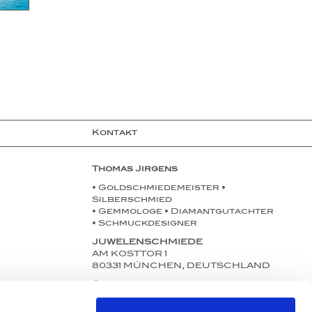
Kontakt
Thomas Jirgens
• Goldschmiedemeister •
Silberschmied
• Gemmologe • Diamantgutachter
• Schmuckdesigner
JUWELENSCHMIEDE
AM KOSTTOR 1
80331 MÜNCHEN, DEUTSCHLAND
Öffnungszeiten:
Mo. bis Fr. 11:00-18:30 Uhr
Sa. 11:00-13:30 Uhr