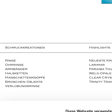
Schmuckkreationen
Highlights
Ringe
Neueste Kr
Ohrringe
Larimar
Armbänder
Paraiba To
Halsketten
Welo Opale
Man­schet­ten­­knöpfe
Clear Crys
Broschen-Objekte
Trinity Tr
Ver­lo­bungs­­ringe
Diese Webseite verwende