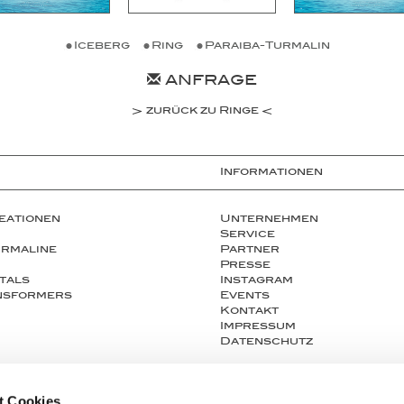
Iceberg
Ring
Paraiba-Turmalin
ANFRAGE
zurück zu Ringe
Informationen
eationen
Unternehmen
Service
urmaline
Partner
Presse
tals
Instagram
ansformers
Events
Kontakt
Impressum
Datenschutz
t Cookies