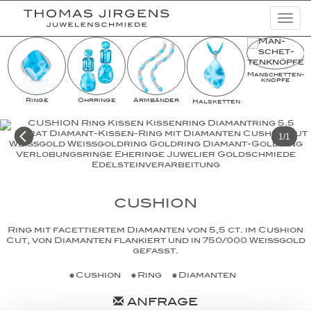
Togg
navi
Schmuckkreationen
Man­schet­ten­­
Highlights
knöpfe
Ringe
Ohrringe
Armbänder
Halsketten
Uhren
Lookbooks
1/1
Kampagnen
Basic Diamonds
CUSHION
News
Ring mit facettiertem Diamanten von 5,5 ct. im Cushion
Unternehmen
Cut, von Diamanten flankiert und in 750/000 Weißgold
gefasst.
Cushion
Ring
Diamanten
ANFRAGE