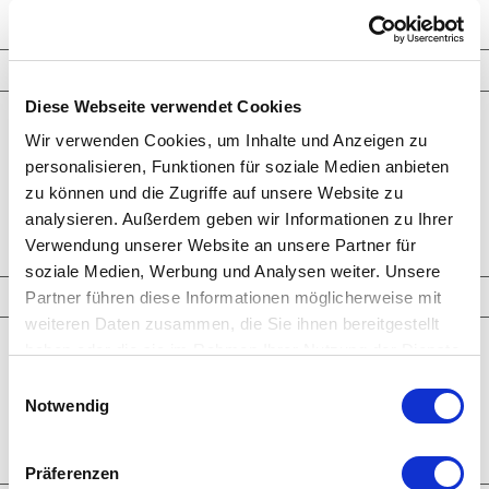
Schmuckkreationen
Diese Webseite verwendet Cookies
Ringe
Wir verwenden Cookies, um Inhalte und Anzeigen zu
Ohrringe
Armbänder
personalisieren, Funktionen für soziale Medien anbieten
Halsketten
zu können und die Zugriffe auf unsere Website zu
Man­schet­ten­­knöpfe
analysieren. Außerdem geben wir Informationen zu Ihrer
Broschen-Objekte
Ver­lo­bungs­­ringe
Verwendung unserer Website an unsere Partner für
soziale Medien, Werbung und Analysen weiter. Unsere
Partner führen diese Informationen möglicherweise mit
Highlights
weiteren Daten zusammen, die Sie ihnen bereitgestellt
haben oder die sie im Rahmen Ihrer Nutzung der Dienste
Neueste Kreationen
Larimar
gesammelt haben.
Einwilligungsauswahl
Paraiba Tourmaline
Notwendig
Welo Opale
Clear Crystals
Trinity Transformers
Präferenzen