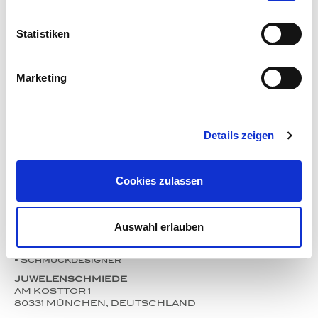
Informationen
Statistiken
Unternehmen
Service
Partner
Marketing
Presse
Instagram
Events
Kontakt
Impressum
Details zeigen
Datenschutz
Cookies zulassen
Kontakt
Thomas Jirgens
Auswahl erlauben
• Goldschmiedemeister • Silberschmied
• Gemmologe • Diamantgutachter
• Schmuckdesigner
JUWELENSCHMIEDE
AM KOSTTOR 1
80331 MÜNCHEN, DEUTSCHLAND