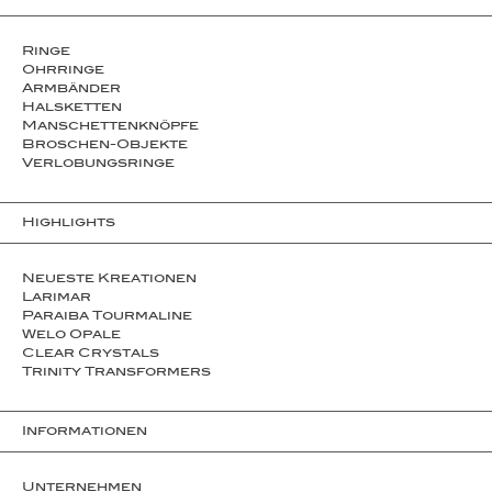
Ringe
Ohrringe
Armbänder
Halsketten
Man­schet­ten­­knöpfe
Broschen-Objekte
Ver­lo­bungs­­ringe
Highlights
Neueste Kreationen
Larimar
Paraiba Tourmaline
Welo Opale
Clear Crystals
Trinity Transformers
Informationen
Unternehmen