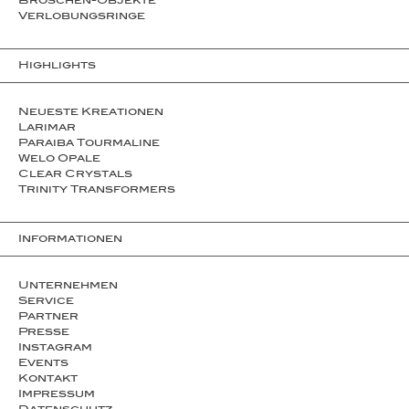
Broschen-Objekte
Ver­lo­bungs­­ringe
Highlights
Neueste Kreationen
Larimar
Paraiba Tourmaline
Welo Opale
Clear Crystals
Trinity Transformers
Informationen
Unternehmen
Service
Partner
Presse
Instagram
Events
Kontakt
Impressum