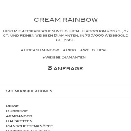
CREAM RAINBOW
Ring mit afrikanischem Welo-Opal-Cabochon von 25,75
ct. und feinen weißen Diamanten, in 750/000 Weißgold
gefasst.
Cream Rainbow
Ring
Welo-Opal
Weiße Diamanten
ANFRAGE
Schmuckkreationen
Ringe
Ohrringe
Armbänder
Halsketten
Man­schet­ten­­knöpfe