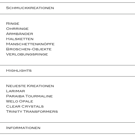
Schmuckkreationen
Ringe
Ohrringe
Armbänder
Halsketten
Man­schet­ten­­knöpfe
Broschen-Objekte
Ver­lo­bungs­­ringe
Highlights
Neueste Kreationen
Larimar
Paraiba Tourmaline
Welo Opale
Clear Crystals
Trinity Transformers
Informationen