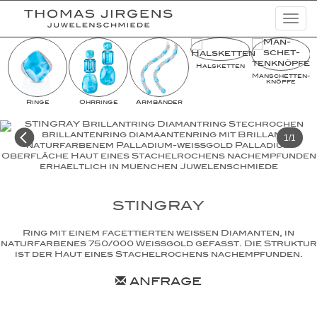
Togg
navi
Schmuckkreationen
Halsketten
Man­schet­ten­­
Highlights
knöpfe
Ringe
Ohrringe
Armbänder
Uhren
Lookbooks
1/1
Kampagnen
Basic Diamonds
STINGRAY
News
Ring mit einem facettierten weißen Diamanten, in
Unternehmen
naturfarbenes 750/000 Weißgold gefasst. Die Struktur
ist der Haut eines Stachelrochens nachempfunden.
ANFRAGE