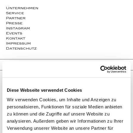
Unternehmen
Service
Partner
Presse
Instagram
Events
Kontakt
Impressum
Datenschutz
Kontakt
Thomas Jirgens
• Goldschmiedemeister • Silberschmied
Diese Webseite verwendet Cookies
• Gemmologe • Diamantgutachter
• Schmuckdesigner
Wir verwenden Cookies, um Inhalte und Anzeigen zu
JUWELENSCHMIEDE
personalisieren, Funktionen für soziale Medien anbieten
AM KOSTTOR 1
zu können und die Zugriffe auf unsere Website zu
80331 MÜNCHEN, DEUTSCHLAND
analysieren. Außerdem geben wir Informationen zu Ihrer
Öffnungszeiten:
Verwendung unserer Website an unsere Partner für
Mo. bis Fr. 11:00-18:30 Uhr