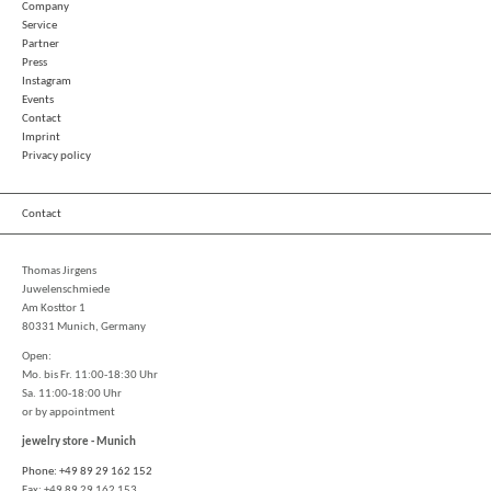
Company
Service
Partner
Press
Instagram
Events
Contact
Imprint
Privacy policy
Contact
Thomas Jirgens
Juwelenschmiede
Am Kosttor 1
80331 Munich, Germany
Open:
Mo. bis Fr. 11:00-18:30 Uhr
Sa. 11:00-18:00 Uhr
or by appointment
jewelry store - Munich
Phone: +49 89 29 162 152
Fax: +49 89 29 162 153