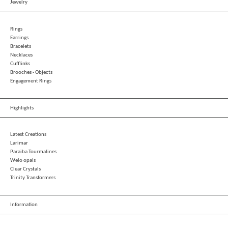
Jewelry
Rings
Earrings
Bracelets
Necklaces
Cufflinks
Brooches - Objects
Engagement Rings
Highlights
Latest Creations
Larimar
Paraiba Tourmalines
Welo opals
Clear Crystals
Trinity Transformers
Information