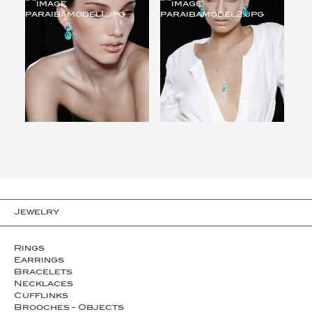
Jewelry
Rings
Earrings
Bracelets
Necklaces
Cufflinks
Brooches - Objects