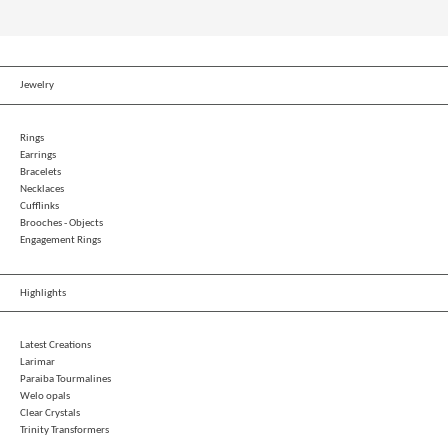
Jewelry
Rings
Earrings
Bracelets
Necklaces
Cufflinks
Brooches - Objects
Engagement Rings
Highlights
Latest Creations
Larimar
Paraiba Tourmalines
Welo opals
Clear Crystals
Trinity Transformers