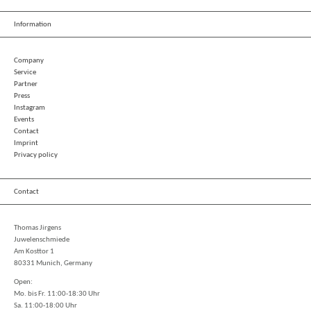
Information
Company
Service
Partner
Press
Instagram
Events
Contact
Imprint
Privacy policy
Contact
Thomas Jirgens
Juwelenschmiede
Am Kosttor 1
80331 Munich, Germany
Open:
Mo. bis Fr. 11:00-18:30 Uhr
Sa. 11:00-18:00 Uhr