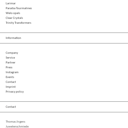
Larimar
Paraiba Tourmalines
Welo opals
Clear Crystals
Trinity Transformers
Information
Company
Service
Partner
Press
Instagram
Events
Contact
Imprint
Privacy policy
Contact
Thomas Jirgens
Juwelenschmiede