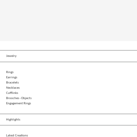
Jewelry
Rings
Earrings
Bracelets
Necklaces
Cufflinks
Brooches - Objects
Engagement Rings
Highlights
Latest Creations