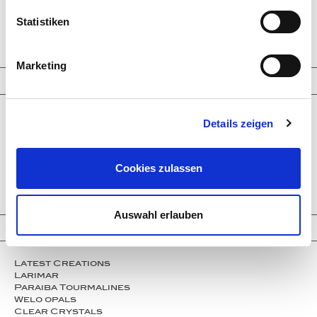
Statistiken
INQUIRY
Marketing
Jewelry
Rings
Details zeigen
Earrings
Bracelets
Necklaces
Cufflinks
Cookies zulassen
Brooches - Objects
Engagement Rings
Auswahl erlauben
Highlights
Latest Creations
Larimar
Paraiba Tourmalines
Welo opals
Clear Crystals