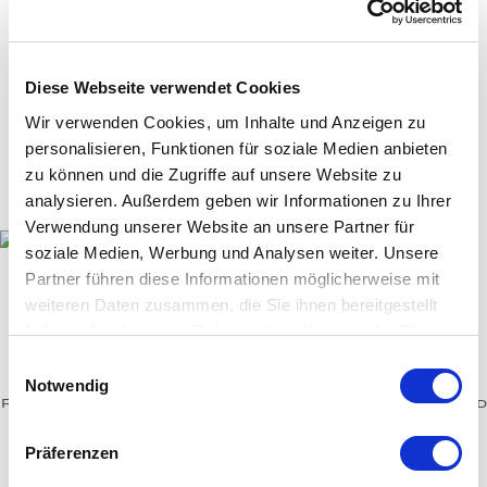
Earrings
Bracelets
Diese Webseite verwendet Cookies
Necklaces
Wir verwenden Cookies, um Inhalte und Anzeigen zu
Cufflinks
personalisieren, Funktionen für soziale Medien anbieten
Brooches - Objects
zu können und die Zugriffe auf unsere Website zu
analysieren. Außerdem geben wir Informationen zu Ihrer
Engagement Rings
Verwendung unserer Website an unsere Partner für
soziale Medien, Werbung und Analysen weiter. Unsere
Partner führen diese Informationen möglicherweise mit
weiteren Daten zusammen, die Sie ihnen bereitgestellt
haben oder die sie im Rahmen Ihrer Nutzung der Dienste
gesammelt haben.
INDIAN SUMMER
Einwilligungsauswahl
Notwendig
Ring with a 16 ct. oval mandarin garnet cabochon, framed
by tsavorites and set in 750/000 rose gold.
Präferenzen
Indian Summer
ring
mandarin garnet
tsavorite