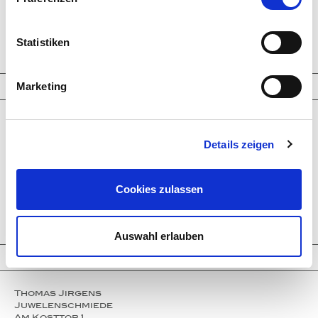
Larimar
Paraiba Tourmalines
Welo opals
Clear Crystals
Statistiken
Trinity Transformers
Marketing
Information
Company
Service
Details zeigen
Partner
Press
Instagram
Events
Cookies zulassen
Contact
Imprint
Privacy policy
Auswahl erlauben
Contact
Thomas Jirgens
Juwelenschmiede