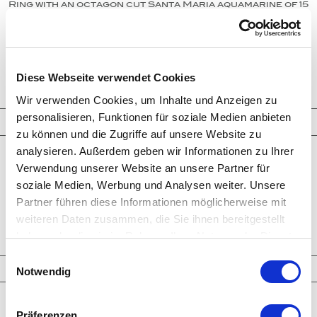
Ring with an octagon cut Santa Maria aquamarine of 15
ct., set in matte platinum iridium.
Santa Maria
ring
aquamarine
INQUIRY
Diese Webseite verwendet Cookies
Wir verwenden Cookies, um Inhalte und Anzeigen zu
personalisieren, Funktionen für soziale Medien anbieten
Jewelry
zu können und die Zugriffe auf unsere Website zu
analysieren. Außerdem geben wir Informationen zu Ihrer
Rings
Verwendung unserer Website an unsere Partner für
Earrings
Bracelets
soziale Medien, Werbung und Analysen weiter. Unsere
Necklaces
Partner führen diese Informationen möglicherweise mit
Cufflinks
weiteren Daten zusammen, die Sie ihnen bereitgestellt
Brooches - Objects
Engagement Rings
haben oder die sie im Rahmen Ihrer Nutzung der Dienste
gesammelt haben.
Einwilligungsauswahl
Highlights
Notwendig
Latest Creations
Präferenzen