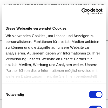
Ring with a star rose quartz cabochon of 23.5 ct. and
multicolored sapphires, set in 750/000 rose gold.
Rose
ring
star rose quartz
sapphires
INQUIRY
Diese Webseite verwendet Cookies
Wir verwenden Cookies, um Inhalte und Anzeigen zu
personalisieren, Funktionen für soziale Medien anbieten
Jewelry
zu können und die Zugriffe auf unsere Website zu
analysieren. Außerdem geben wir Informationen zu Ihrer
Rings
Verwendung unserer Website an unsere Partner für
Earrings
soziale Medien, Werbung und Analysen weiter. Unsere
Bracelets
Necklaces
Partner führen diese Informationen möglicherweise mit
Cufflinks
weiteren Daten zusammen, die Sie ihnen bereitgestellt
Brooches - Objects
haben oder die sie im Rahmen Ihrer Nutzung der Dienste
Engagement Rings
gesammelt haben.
Einwilligungsauswahl
Notwendig
Highlights
Latest Creations