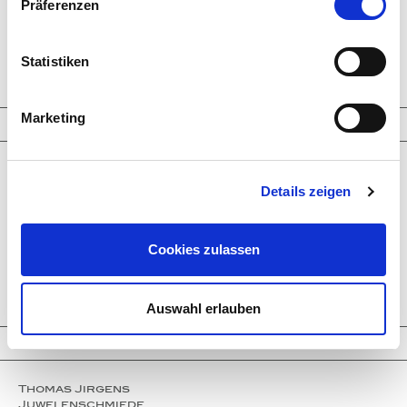
Präferenzen
Larimar
Paraiba Tourmalines
Welo opals
Clear Crystals
Statistiken
Trinity Transformers
Marketing
Information
Company
Service
Details zeigen
Partner
Press
Instagram
Events
Cookies zulassen
Contact
Imprint
Privacy policy
Auswahl erlauben
Contact
Thomas Jirgens
Juwelenschmiede