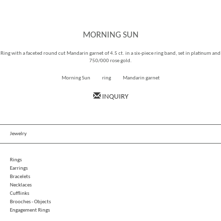
MORNING SUN
Ring with a faceted round cut Mandarin garnet of 4.5 ct. in a six-piece ring band, set in platinum and
750/000 rose gold.
Morning Sun
ring
Mandarin garnet
INQUIRY
Jewelry
Rings
Earrings
Bracelets
Necklaces
Cufflinks
Brooches - Objects
Engagement Rings