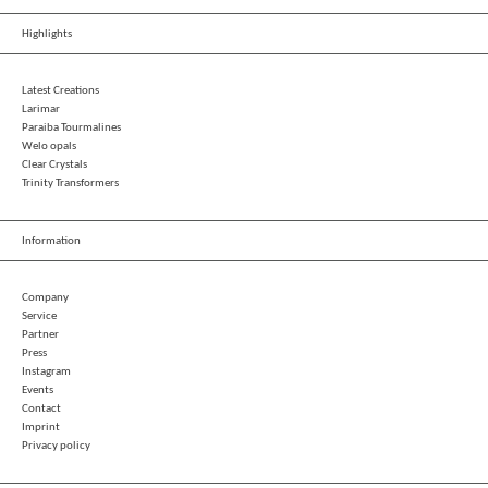
Highlights
Latest Creations
Larimar
Paraiba Tourmalines
Welo opals
Clear Crystals
Trinity Transformers
Information
Company
Service
Partner
Press
Instagram
Events
Contact
Imprint
Privacy policy