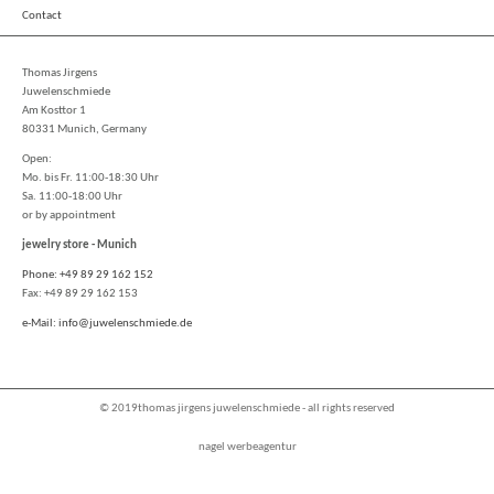
Contact
Thomas Jirgens
Juwelenschmiede
Am Kosttor 1
80331 Munich, Germany
Open:
Mo. bis Fr. 11:00-18:30 Uhr
Sa. 11:00-18:00 Uhr
or by appointment
jewelry store - Munich
Phone: +49 89 29 162 152
Fax: +49 89 29 162 153
e-Mail: info@juwelenschmiede.de
© 2019thomas jirgens juwelenschmiede - all rights reserved
nagel werbeagentur