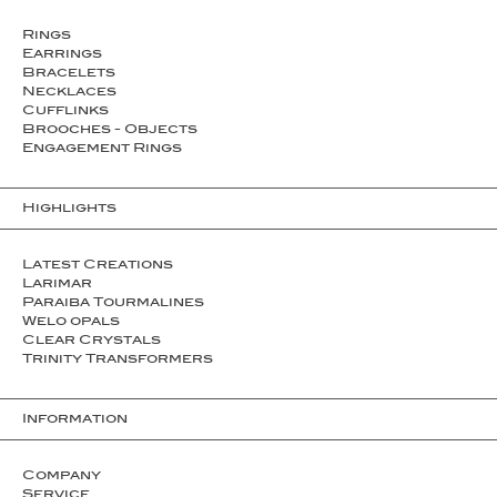
Rings
Earrings
Bracelets
Necklaces
Cufflinks
Brooches - Objects
Engagement Rings
Highlights
Latest Creations
Larimar
Paraiba Tourmalines
Welo opals
Clear Crystals
Trinity Transformers
Information
Company
Service