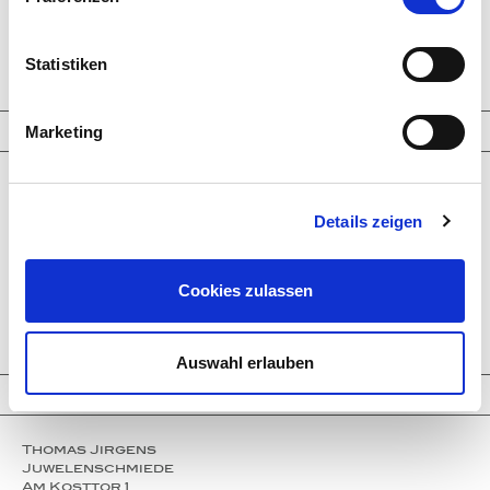
Paraiba Tourmalines
Welo opals
Clear Crystals
Statistiken
Trinity Transformers
Information
Marketing
Company
Service
Details zeigen
Partner
Press
Instagram
Events
Cookies zulassen
Contact
Imprint
Privacy policy
Auswahl erlauben
Contact
Thomas Jirgens
Juwelenschmiede
Am Kosttor 1