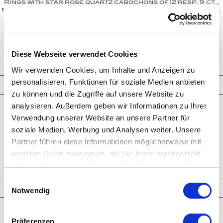
Rings with star rose quartz cabochons of 12 resp. 9 ct.,
flanked by white diamonds and set in 750/000 white gold.
Grey Roses
rings
star rose quartz
diamonds
INQUIRY
Diese Webseite verwendet Cookies
Wir verwenden Cookies, um Inhalte und Anzeigen zu
personalisieren, Funktionen für soziale Medien anbieten
Jewelry
zu können und die Zugriffe auf unsere Website zu
analysieren. Außerdem geben wir Informationen zu Ihrer
Rings
Verwendung unserer Website an unsere Partner für
Earrings
Bracelets
soziale Medien, Werbung und Analysen weiter. Unsere
Necklaces
Partner führen diese Informationen möglicherweise mit
Cufflinks
Brooches - Objects
weiteren Daten zusammen, die Sie ihnen bereitgestellt
Engagement Rings
haben oder die sie im Rahmen Ihrer Nutzung der Dienste
gesammelt haben.
Einwilligungsauswahl
Highlights
Notwendig
Latest Creations
Präferenzen
Larimar