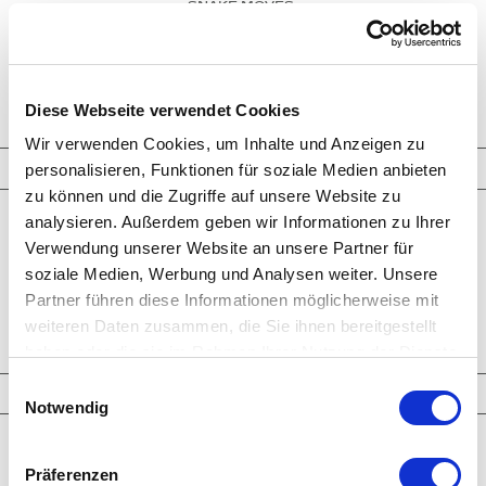
snake moves.
Pure Diamonds
diamonds
platinum
bracelet
INQUIRY
Diese Webseite verwendet Cookies
Wir verwenden Cookies, um Inhalte und Anzeigen zu
Jewelry
personalisieren, Funktionen für soziale Medien anbieten
zu können und die Zugriffe auf unsere Website zu
analysieren. Außerdem geben wir Informationen zu Ihrer
Rings
Earrings
Verwendung unserer Website an unsere Partner für
Bracelets
soziale Medien, Werbung und Analysen weiter. Unsere
Necklaces
Cufflinks
Partner führen diese Informationen möglicherweise mit
Brooches - Objects
weiteren Daten zusammen, die Sie ihnen bereitgestellt
Engagement Rings
haben oder die sie im Rahmen Ihrer Nutzung der Dienste
gesammelt haben.
Einwilligungsauswahl
Highlights
Notwendig
Latest Creations
Larimar
Präferenzen