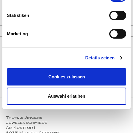
Paraiba Tourmalines
Welo opals
Clear Crystals
Statistiken
Trinity Transformers
Information
Marketing
Company
Service
Partner
Details zeigen
Press
Instagram
Events
Cookies zulassen
Contact
Imprint
Privacy policy
Auswahl erlauben
Contact
Thomas Jirgens
Juwelenschmiede
Am Kosttor 1