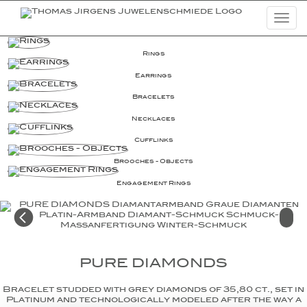
Togg
navi
Jewelry
Rings
Earrings
Highlights
Bracelets
Watches
Necklaces
Lookbooks
Cufflinks
Campaigns
Brooches - Objects
Basic Diamonds
Engagement Rings
News
Company
PURE DIAMONDS
Bracelet studded with grey diamonds of 35,80 ct., set in
Platinum and technologically modeled after the way a