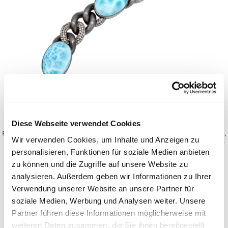
DEEP SEA
Diese Webseite verwendet Cookies
Bracelet with oval Larimar cabochons from Hispaniola,
Wir verwenden Cookies, um Inhalte und Anzeigen zu
paved with grey diamonds and set in 750/000 white gold.
personalisieren, Funktionen für soziale Medien anbieten
It starts at 200 meters below sea level, is still vastly
unexplored, and therefore infused with a fascinating
zu können und die Zugriffe auf unsere Website zu
mysteriousness: the deep sea. The diamond-paved
analysieren. Außerdem geben wir Informationen zu Ihrer
bracelet "Deep Sea" relates to this mystical darkness,
which stands in exciting contrast to the radiant blue
Verwendung unserer Website an unsere Partner für
stones.
soziale Medien, Werbung und Analysen weiter. Unsere
Caribbean Island
bracelet
Larimar
Partner führen diese Informationen möglicherweise mit
Paraiba tourmaline
diamonds
weiteren Daten zusammen, die Sie ihnen bereitgestellt