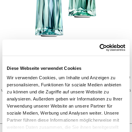
LIGHT LAGOON
Diese Webseite verwendet Cookies
Wir verwenden Cookies, um Inhalte und Anzeigen zu
Ohrringe mit trapezförmig geschliffenen Aquamarinen
aus Brasilien und Afrika sowie oval geschliffenen
personalisieren, Funktionen für soziale Medien anbieten
Afghanistan-Turmalinen "Clear Crystals", in 750/000
Weißgold gefasst. Maßanfertigung, gezeigte Länge 4,5
zu können und die Zugriffe auf unsere Website zu
cm.
analysieren. Außerdem geben wir Informationen zu Ihrer
Verwendung unserer Website an unsere Partner für
ANFRAGE
soziale Medien, Werbung und Analysen weiter. Unsere
Partner führen diese Informationen möglicherweise mit
weiteren Daten zusammen, die Sie ihnen bereitgestellt
Schmuckkreationen