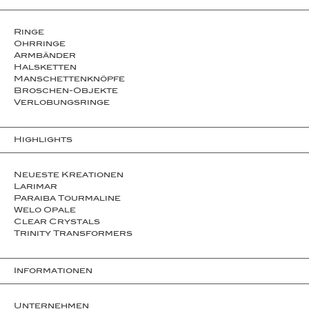
Ringe
Ohrringe
Armbänder
Halsketten
Man­schet­ten­­knöpfe
Broschen-Objekte
Ver­lo­bungs­­ringe
Highlights
Neueste Kreationen
Larimar
Paraiba Tourmaline
Welo Opale
Clear Crystals
Trinity Transformers
Informationen
Unternehmen