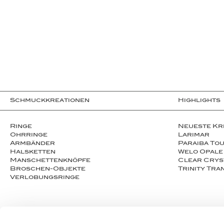
Schmuckkreationen
Highlights
Ringe
Neueste Kr
Ohrringe
Larimar
Armbänder
Paraiba To
Halsketten
Welo Opale
Man­schet­ten­­knöpfe
Clear Crys
Broschen-Objekte
Trinity Tr
Ver­lo­bungs­­ringe