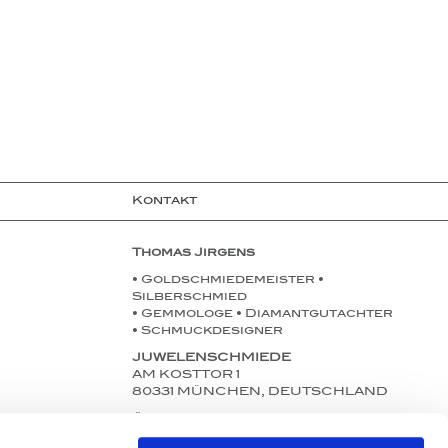
Kontakt
Thomas Jirgens
• Goldschmiedemeister •
Silberschmied
• Gemmologe • Diamantgutachter
• Schmuckdesigner
JUWELENSCHMIEDE
AM KOSTTOR 1
80331 MÜNCHEN, DEUTSCHLAND
Öffnungszeiten:
Mo. bis Fr. 11:00-18:30 Uhr