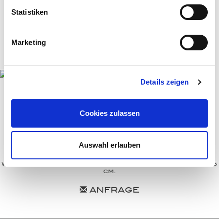
Statistiken
Halsketten
Man­schet­ten­­knöpfe
Marketing
Broschen-Objekte
Ver­lo­bungs­­ringe
Details zeigen
Cookies zulassen
BLUE SHADES
Auswahl erlauben
Ohrringe mit fantasiegeschliffenen (Spiegelschliff),
meerblauen Aquamarinen "Clear Crystals", in 750/000
Weißgold gefasst. Maßanfertigung, gezeigte Länge 5,5
cm.
ANFRAGE