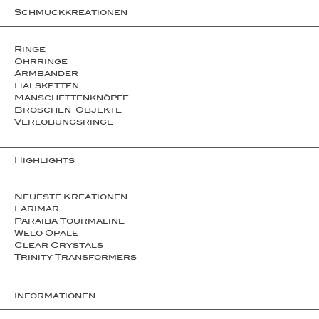
Schmuckkreationen
Ringe
Ohrringe
Armbänder
Halsketten
Man­schet­ten­­knöpfe
Broschen-Objekte
Ver­lo­bungs­­ringe
Highlights
Neueste Kreationen
Larimar
Paraiba Tourmaline
Welo Opale
Clear Crystals
Trinity Transformers
Informationen