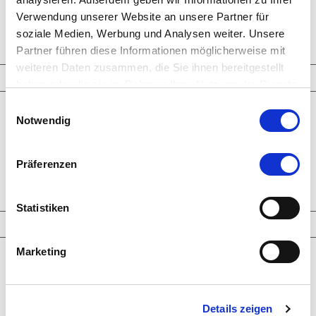
ANFRAGE
Verwendung unserer Website an unsere Partner für
zurück zu Halsketten
soziale Medien, Werbung und Analysen weiter. Unsere
Partner führen diese Informationen möglicherweise mit
weiteren Daten zusammen, die Sie ihnen bereitgestellt
Schmuckkreationen
haben oder die sie im Rahmen Ihrer Nutzung der Dienste
gesammelt haben.
Einwilligungsauswahl
Ringe
Notwendig
Ohrringe
Armbänder
Halsketten
Man­schet­ten­­knöpfe
Präferenzen
Broschen-Objekte
Ver­lo­bungs­­ringe
Statistiken
Highlights
Marketing
Neueste Kreationen
Larimar
Paraiba Tourmaline
Welo Opale
Clear Crystals
Details zeigen