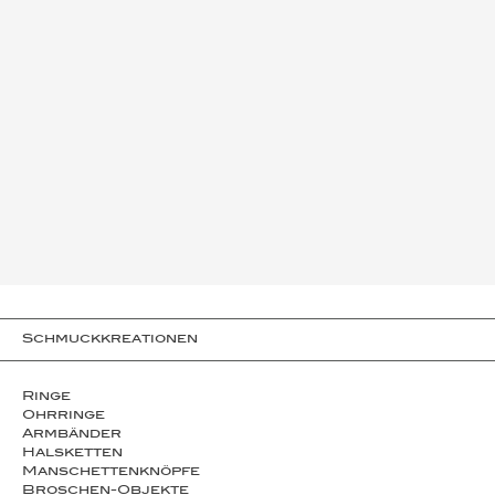
Schmuckkreationen
Ringe
Ohrringe
Armbänder
Halsketten
Man­schet­ten­­knöpfe
Broschen-Objekte