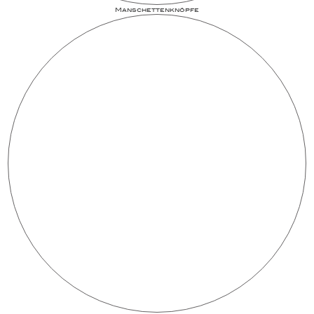
Man­schet­ten­­knöpfe