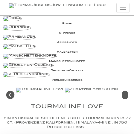
Togg
navi
Schmuckkreationen
Ringe
Ohrringe
Highlights
Armbänder
Uhren
Halsketten
Lookbooks
Man­schet­ten­­knöpfe
Kampagnen
Broschen-Objekte
Basic Diamonds
Ver­lo­bungs­­ringe
News
Unternehmen
TOURMALINE LOVE
Ein antikoval geschliffener roter Tourmalin von 18,27
ct. (Provenzienz Kalifornien, Himalaya-Mine), in 750
Rotgold gefasst.