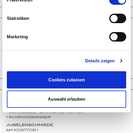
TPL_NN_INFORMATIONEN
Statistiken
Unternehmen
Service
Marketing
Partner
Presse
Instagram
Events
Kontakt
Details zeigen
Impressum
Datenschutz
Cookies zulassen
TPL_NN_KONTAKT
Auswahl erlauben
Thomas Jirgens
• Goldschmiedemeister • Silberschmied
• Gemmologe • Diamantgutachter
• Schmuckdesigner
JUWELENSCHMIEDE
AM KOSTTOR 1