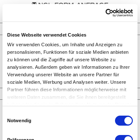
NGL_FORM_ANFRAGE
TPL_NN_SCHMUCKKREATIONEN
Diese Webseite verwendet Cookies
Wir verwenden Cookies, um Inhalte und Anzeigen zu
Ringe
Ohrringe
personalisieren, Funktionen für soziale Medien anbieten
Armbänder
zu können und die Zugriffe auf unsere Website zu
Halsketten
Man­schet­ten­­knöpfe
analysieren. Außerdem geben wir Informationen zu Ihrer
Broschen-Objekte
Verwendung unserer Website an unsere Partner für
Ver­lo­bungs­­ringe
soziale Medien, Werbung und Analysen weiter. Unsere
Partner führen diese Informationen möglicherweise mit
TPL_NN_HIGHLIGHTS
weiteren Daten zusammen, die Sie ihnen bereitgestellt
haben oder die sie im Rahmen Ihrer Nutzung der Dienste
Neueste Kreationen
gesammelt haben.
Einwilligungsauswahl
Larimar
Notwendig
Paraiba Tourmaline
Welo Opale
Clear Crystals
Trinity Transformers
Präferenzen