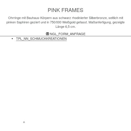
PINK FRAMES
Ohrringe mit Bauhaus-Körpern aus schwarz rhodinierter Silberbronze, seitlich mit
pinken Saphiren geziert und in 750/000 Weißgold gefasst. Maßanfertigung, gezeigte
Länge 6,5 cm.
NGL_FORM_ANFRAGE
TPL_NN_SCHMUCKKREATIONEN