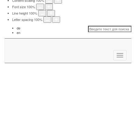
Content scaling
100
%
Font size
100
%
Line height
100
%
Letter spacing
100
%
de
en
Toggle
navigation