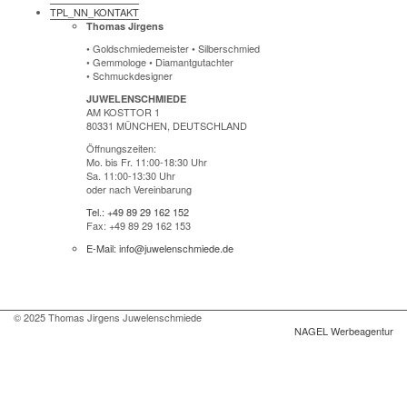
TPL_NN_KONTAKT
Thomas Jirgens
• Goldschmiedemeister • Silberschmied
• Gemmologe • Diamantgutachter
• Schmuckdesigner
JUWELENSCHMIEDE
AM KOSTTOR 1
80331 MÜNCHEN, DEUTSCHLAND
Öffnungszeiten:
Mo. bis Fr. 11:00-18:30 Uhr
Sa. 11:00-13:30 Uhr
oder nach Vereinbarung
Tel.: +49 89 29 162 152
Fax: +49 89 29 162 153
E-Mail: info@juwelenschmiede.de
© 2025 Thomas Jirgens Juwelenschmiede
NAGEL Werbeagentur