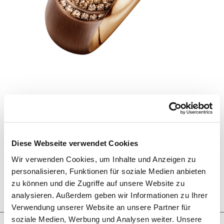
MASTERPIECE
Armreif mit braunen Diamanten und mattierter
Goldbronze, in 750/000 Roségold gefasst und mit
Diese Webseite verwendet Cookies
unsichtbarer Drehmechanik versehen.
Wir verwenden Cookies, um Inhalte und Anzeigen zu
Masterpiece
Armreif
Diamanten
personalisieren, Funktionen für soziale Medien anbieten
NGL_FORM_ANFRAGE
zu können und die Zugriffe auf unsere Website zu
analysieren. Außerdem geben wir Informationen zu Ihrer
Verwendung unserer Website an unsere Partner für
soziale Medien, Werbung und Analysen weiter. Unsere
TPL_NN_SCHMUCKKREATIONEN