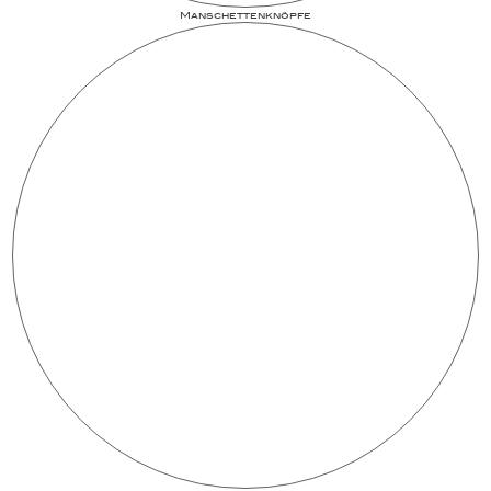
Man­schet­ten­­knöpfe