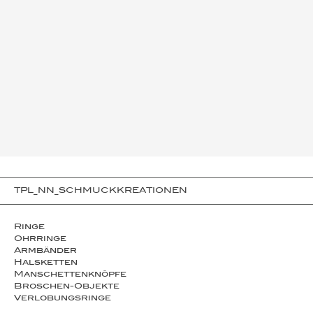
TPL_NN_SCHMUCKKREATIONEN
Ringe
Ohrringe
Armbänder
Halsketten
Man­schet­ten­­knöpfe
Broschen-Objekte
Ver­lo­bungs­­ringe